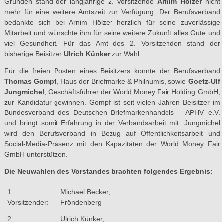
Gründen stand der langjährige 2. Vorsitzende
Arnim Hölzer
nicht
mehr für eine weitere Amtszeit zur Verfügung. Der Berufsverband
bedankte sich bei Arnim Hölzer herzlich für seine zuverlässige
Mitarbeit und wünschte ihm für seine weitere Zukunft alles Gute und
viel Gesundheit. Für das Amt des 2. Vorsitzenden stand der
bisherige Beisitzer
Ulrich Künker
zur Wahl.
Für die freien Posten eines Beisitzers konnte der Berufsverband
Thomas Gompf
, Haus der Briefmarke & Philnumis, sowie
Goetz-Ulf
Jungmichel
, Geschäftsführer der World Money Fair Holding GmbH,
zur Kandidatur gewinnen. Gompf ist seit vielen Jahren Beisitzer im
Bundesverband des Deutschen Briefmarkenhandels – APHV e.V.
und bringt somit Erfahrung in der Verbandsarbeit mit. Jungmichel
wird den Berufsverband in Bezug auf Öffentlichkeitsarbeit und
Social-Media-Präsenz mit den Kapazitäten der World Money Fair
GmbH unterstützen.
Die Neuwahlen des Vorstandes brachten folgendes Ergebnis:
1.
Michael Becker,
Vorsitzender:
Fröndenberg
2.
Ulrich Künker,