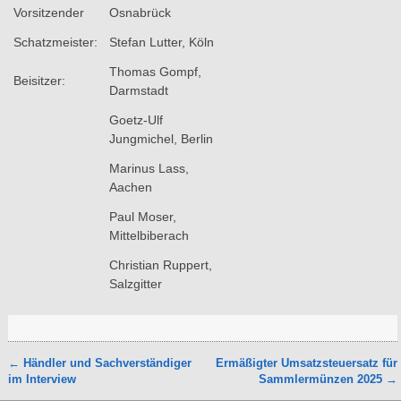
Vorsitzender
Osnabrück
Schatzmeister:
Stefan Lutter, Köln
Thomas Gompf,
Beisitzer:
Darmstadt
Goetz-Ulf
Jungmichel, Berlin
Marinus Lass,
Aachen
Paul Moser,
Mittelbiberach
Christian Ruppert,
Salzgitter
←
Händler und Sachverständiger
Ermäßigter Umsatzsteuersatz für
Artikelnavigation
im Interview
Sammlermünzen 2025
→