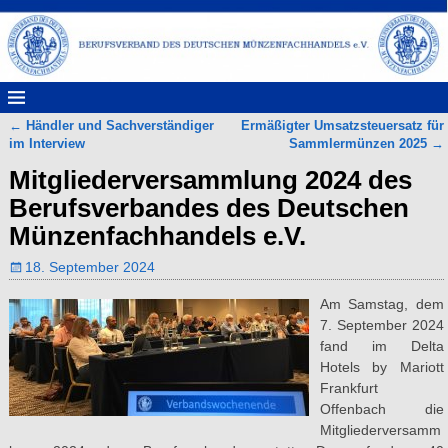
←
Händler und Sachverständiger
Ermäßigter Umsatzsteuersatz für
Artikelnavigation
im Interview
Sammlermünzen 2025
→
Mitgliederversammlung 2024 des
Berufsverbandes des Deutschen
Münzenfachhandels e.V.
18. September 2024
Am Samstag, dem
7. September 2024
fand im Delta
Hotels by Mariott
Frankfurt
Offenbach die
Mitgliederversamm