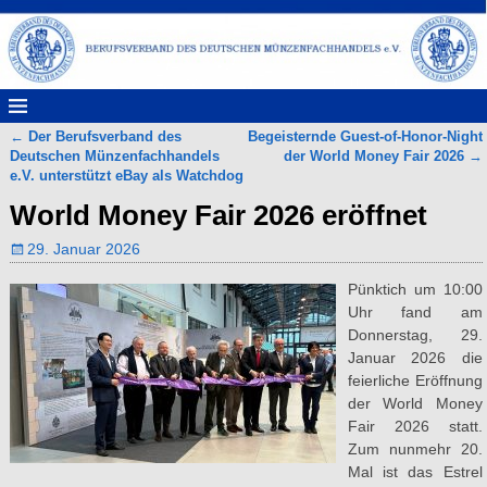
←
Der Berufsverband des
Begeisternde Guest-of-Honor-Night
Artikelnavigation
Deutschen Münzenfachhandels
der World Money Fair 2026
→
e.V. unterstützt eBay als Watchdog
World Money Fair 2026 eröffnet
29. Januar 2026
Pünktich um 10:00
Uhr fand am
Donnerstag, 29.
Januar 2026 die
feierliche Eröffnung
der World Money
Fair 2026 statt.
Zum nunmehr 20.
Mal ist das Estrel