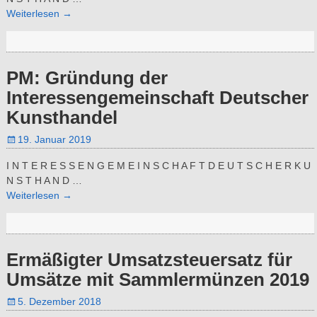
Weiterlesen →
PM: Gründung der
Interessengemeinschaft Deutscher
Kunsthandel
19. Januar 2019
I N T E R E S S E N G E M E I N S C H A F T D E U T S C H E R K U
N S T H A N D
…
Weiterlesen →
Ermäßigter Umsatzsteuersatz für
Umsätze mit Sammlermünzen 2019
5. Dezember 2018