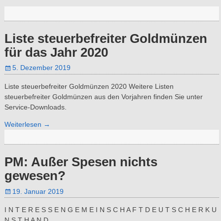
Liste steuerbefreiter Goldmünzen
für das Jahr 2020
5. Dezember 2019
Liste steuerbefreiter Goldmünzen 2020 Weitere Listen
steuerbefreiter Goldmünzen aus den Vorjahren finden Sie unter
Service-Downloads.
Weiterlesen →
PM: Außer Spesen nichts
gewesen?
19. Januar 2019
I N T E R E S S E N G E M E I N S C H A F T D E U T S C H E R K U
N S T H A N D
…