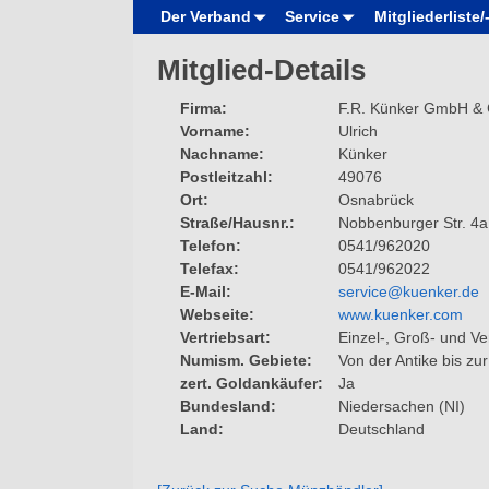
Der Verband
Service
Mitgliederliste
Mitglied-Details
Firma
F.R. Künker GmbH &
Vorname
Ulrich
Nachname
Künker
Postleitzahl
49076
Ort
Osnabrück
Straße/Hausnr.
Nobbenburger Str. 4a
Telefon
0541/962020
Telefax
0541/962022
E-Mail
service@kuenker.de
Webseite
www.kuenker.com
Vertriebsart
Einzel-, Groß- und Ve
Numism. Gebiete
Von der Antike bis zu
zert. Goldankäufer
Ja
Bundesland
Niedersachen (NI)
Land
Deutschland