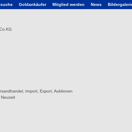
/-suche
Goldankäufer
Mitglied werden
News
Bildergaleri
 Co.KG
rsandhandel, Import, Export, Auktionen
r Neuzeit