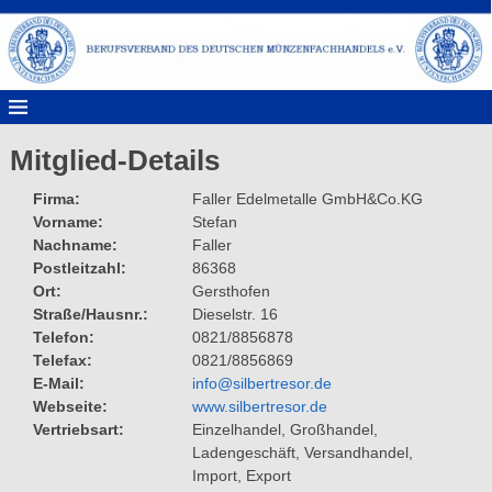
Mitglied-Details
Firma
Faller Edelmetalle GmbH&Co.KG
Vorname
Stefan
Nachname
Faller
Postleitzahl
86368
Ort
Gersthofen
Straße/Hausnr.
Dieselstr. 16
Telefon
0821/8856878
Telefax
0821/8856869
E-Mail
info@silbertresor.de
Webseite
www.silbertresor.de
Vertriebsart
Einzelhandel, Großhandel, 
Ladengeschäft, Versandhandel, 
Import, Export