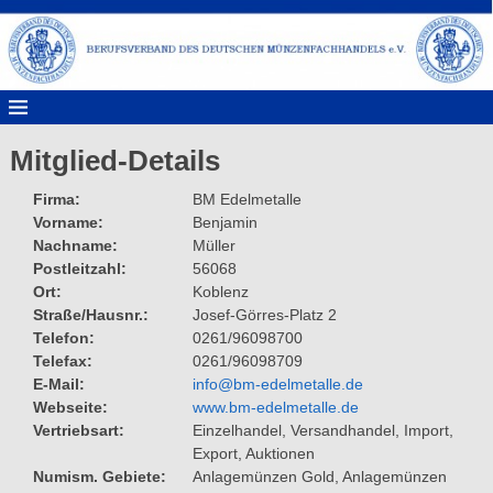
Mitglied-Details
Firma
BM Edelmetalle
Vorname
Benjamin
Nachname
Müller
Postleitzahl
56068
Ort
Koblenz
Straße/Hausnr.
Josef-Görres-Platz 2
Telefon
0261/96098700
Telefax
0261/96098709
E-Mail
info@bm-edelmetalle.de
Webseite
www.bm-edelmetalle.de
Vertriebsart
Einzelhandel, Versandhandel, Import, 
Export, Auktionen
Numism. Gebiete
Anlagemünzen Gold, Anlagemünzen 